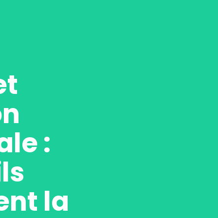
et
on
le :
ls
nt la