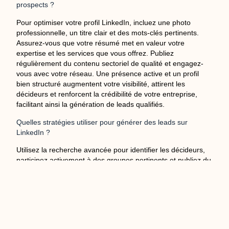
prospects ?
Pour optimiser votre profil LinkedIn, incluez une photo
professionnelle, un titre clair et des mots-clés pertinents.
Assurez-vous que votre résumé met en valeur votre
expertise et les services que vous offrez. Publiez
régulièrement du contenu sectoriel de qualité et engagez-
vous avec votre réseau. Une présence active et un profil
bien structuré augmentent votre visibilité, attirent les
décideurs et renforcent la crédibilité de votre entreprise,
facilitant ainsi la génération de leads qualifiés.
Quelles stratégies utiliser pour générer des leads sur
LinkedIn ?
Utilisez la recherche avancée pour identifier les décideurs,
participez activement à des groupes pertinents et publiez du
contenu de qualité. Envoyez des InMails personnalisés et
des messages directs clairs et apportant une valeur ajoutée.
Les campagnes publicitaires ciblées peuvent également
augmenter votre portée. Ces stratégies combinées
permettent de créer des connexions authentiques, d’attirer
l’intérêt des prospects et de convertir les interactions en